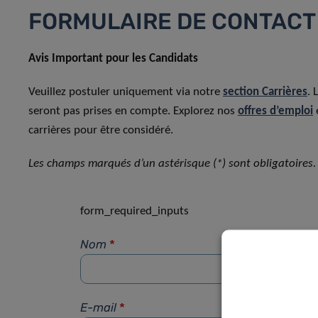
FORMULAIRE DE CONTACT
Avis Important pour les Candidats
Veuillez postuler uniquement via notre
section Carrières
. 
seront pas prises en compte. Explorez nos
offres d’emploi
carrières pour être considéré.
Les champs marqués d’un astérisque (*) sont obligatoires.
form_required_inputs
Nom
*
E-mail
*