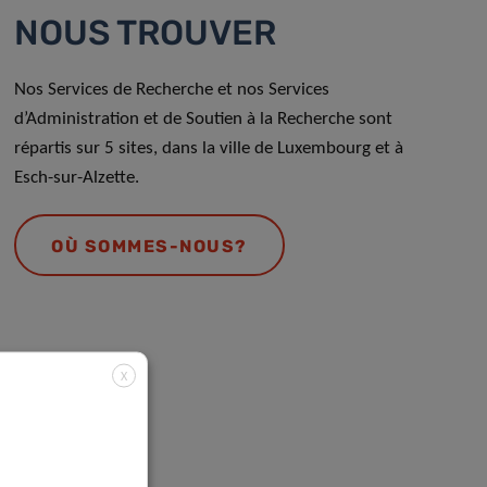
NOUS TROUVER
Nos Services de Recherche et nos Services
d’Administration et de Soutien à la Recherche sont
répartis sur 5 sites, dans la ville de Luxembourg et à
Esch-sur-Alzette.
OÙ SOMMES-NOUS?
X