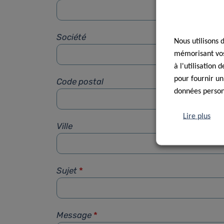
Société
Nous utilisons 
mémorisant vos 
à l'utilisation
pour fournir un
Code postal
données personn
Lire plus
Ville
Sujet
*
Message
*