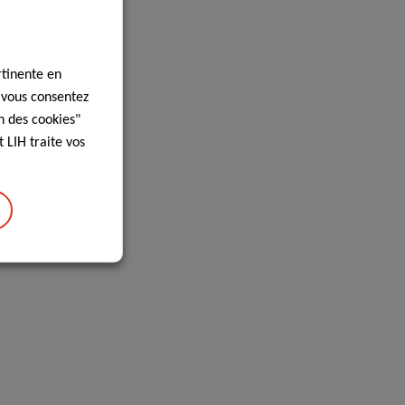
rtinente en
, vous consentez
n des cookies"
 LIH traite vos