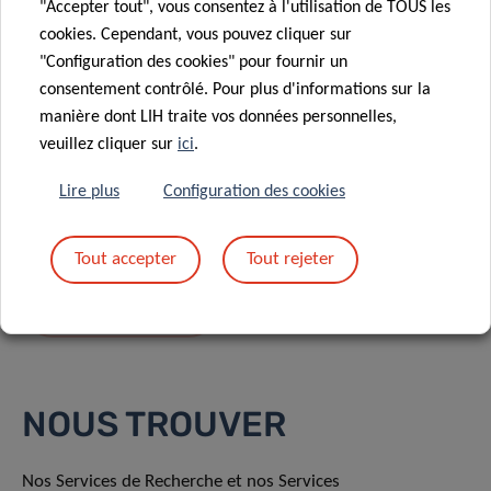
"Accepter tout", vous consentez à l'utilisation de TOUS les
cookies. Cependant, vous pouvez cliquer sur
"Configuration des cookies" pour fournir un
consentement contrôlé. Pour plus d'informations sur la
manière dont LIH traite vos données personnelles,
En envoyant votre message, vous acceptez
la
veuillez cliquer sur
ici
.
politique de confidentialité du LIH.
Lire plus
Configuration des cookies
Tout accepter
Tout rejeter
NOUS TROUVER
Nos Services de Recherche et nos Services