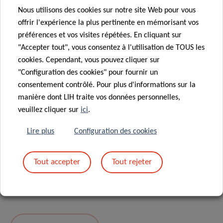
Nous utilisons des cookies sur notre site Web pour vous
Message
*
offrir l'expérience la plus pertinente en mémorisant vos
préférences et vos visites répétées. En cliquant sur
"Accepter tout", vous consentez à l'utilisation de TOUS les
cookies. Cependant, vous pouvez cliquer sur
"Configuration des cookies" pour fournir un
consentement contrôlé. Pour plus d'informations sur la
manière dont LIH traite vos données personnelles,
veuillez cliquer sur
ici
.
Lire plus
Configuration des cookies
En envoyant votre message, vous acceptez
la
Tout accepter
Tout rejeter
politique de confidentialité du LIH.