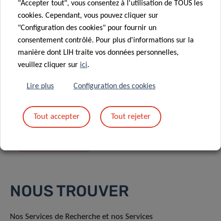
"Accepter tout", vous consentez à l'utilisation de TOUS les
cookies. Cependant, vous pouvez cliquer sur
"Configuration des cookies" pour fournir un
consentement contrôlé. Pour plus d'informations sur la
manière dont LIH traite vos données personnelles,
En envoyant votre message, vous acceptez
la
veuillez cliquer sur
ici
.
politique de confidentialité du LIH.
Lire plus
Configuration des cookies
Tout accepter
Tout rejeter
NOUS TROUVER
Nos Services de Recherche et nos Services