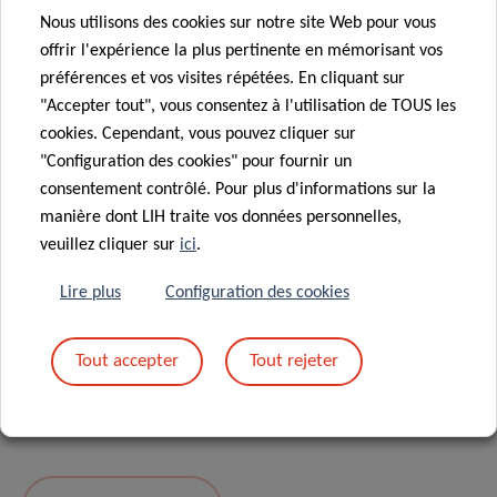
Nous utilisons des cookies sur notre site Web pour vous
Message
*
offrir l'expérience la plus pertinente en mémorisant vos
préférences et vos visites répétées. En cliquant sur
"Accepter tout", vous consentez à l'utilisation de TOUS les
cookies. Cependant, vous pouvez cliquer sur
"Configuration des cookies" pour fournir un
consentement contrôlé. Pour plus d'informations sur la
manière dont LIH traite vos données personnelles,
veuillez cliquer sur
ici
.
Lire plus
Configuration des cookies
En envoyant votre message, vous acceptez
la
Tout accepter
Tout rejeter
politique de confidentialité du LIH.