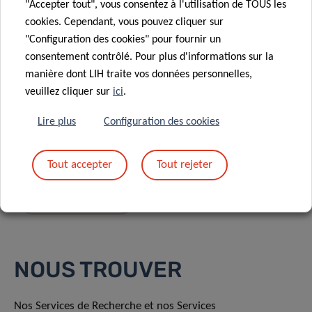
"Accepter tout", vous consentez à l'utilisation de TOUS les
cookies. Cependant, vous pouvez cliquer sur
"Configuration des cookies" pour fournir un
consentement contrôlé. Pour plus d'informations sur la
manière dont LIH traite vos données personnelles,
En envoyant votre message, vous acceptez
la
veuillez cliquer sur
ici
.
politique de confidentialité du LIH.
Lire plus
Configuration des cookies
Tout accepter
Tout rejeter
NOUS TROUVER
Nos Services de Recherche et nos Services