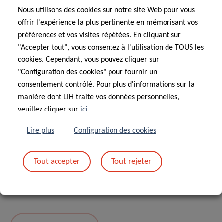
Nous utilisons des cookies sur notre site Web pour vous
Message
*
offrir l'expérience la plus pertinente en mémorisant vos
préférences et vos visites répétées. En cliquant sur
"Accepter tout", vous consentez à l'utilisation de TOUS les
cookies. Cependant, vous pouvez cliquer sur
"Configuration des cookies" pour fournir un
consentement contrôlé. Pour plus d'informations sur la
manière dont LIH traite vos données personnelles,
veuillez cliquer sur
ici
.
Lire plus
Configuration des cookies
En envoyant votre message, vous acceptez
la
Tout accepter
Tout rejeter
politique de confidentialité du LIH.