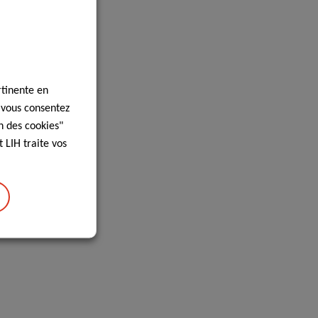
rtinente en
, vous consentez
n des cookies"
 LIH traite vos