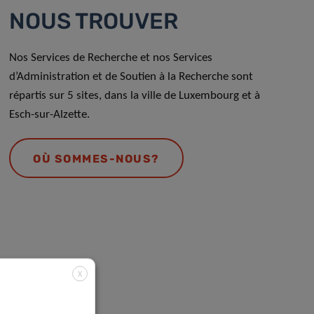
NOUS TROUVER
Nos Services de Recherche et nos Services
d’Administration et de Soutien à la Recherche sont
répartis sur 5 sites, dans la ville de Luxembourg et à
Esch-sur-Alzette.
OÙ SOMMES-NOUS?
X