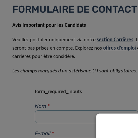
FORMULAIRE DE CONTACT
Avis Important pour les Candidats
Veuillez postuler uniquement via notre
section Carrières
. 
seront pas prises en compte. Explorez nos
offres d’emploi
carrières pour être considéré.
Les champs marqués d’un astérisque (*) sont obligatoires.
form_required_inputs
Nom
*
E-mail
*