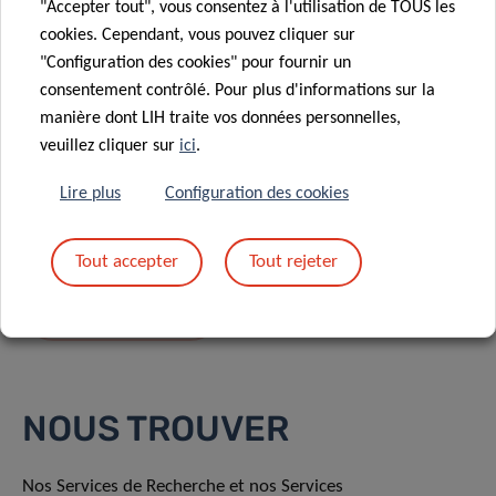
"Accepter tout", vous consentez à l'utilisation de TOUS les
cookies. Cependant, vous pouvez cliquer sur
"Configuration des cookies" pour fournir un
consentement contrôlé. Pour plus d'informations sur la
manière dont LIH traite vos données personnelles,
En envoyant votre message, vous acceptez
la
veuillez cliquer sur
ici
.
politique de confidentialité du LIH.
Lire plus
Configuration des cookies
Tout accepter
Tout rejeter
NOUS TROUVER
Nos Services de Recherche et nos Services