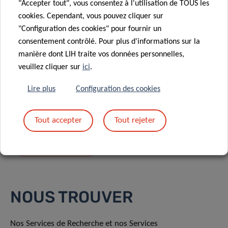
"Accepter tout", vous consentez à l'utilisation de TOUS les
cookies. Cependant, vous pouvez cliquer sur
"Configuration des cookies" pour fournir un
consentement contrôlé. Pour plus d'informations sur la
manière dont LIH traite vos données personnelles,
En envoyant votre message, vous acceptez
la
veuillez cliquer sur
ici
.
politique de confidentialité du LIH.
Lire plus
Configuration des cookies
Tout accepter
Tout rejeter
NOUS TROUVER
Nos Services de Recherche et nos Services