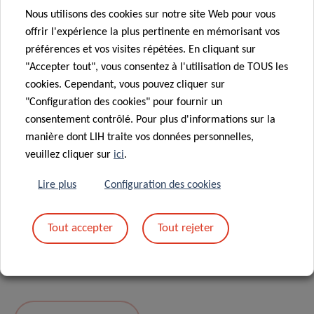
Nous utilisons des cookies sur notre site Web pour vous
Message
*
offrir l'expérience la plus pertinente en mémorisant vos
préférences et vos visites répétées. En cliquant sur
"Accepter tout", vous consentez à l'utilisation de TOUS les
cookies. Cependant, vous pouvez cliquer sur
"Configuration des cookies" pour fournir un
consentement contrôlé. Pour plus d'informations sur la
manière dont LIH traite vos données personnelles,
veuillez cliquer sur
ici
.
Lire plus
Configuration des cookies
En envoyant votre message, vous acceptez
la
Tout accepter
Tout rejeter
politique de confidentialité du LIH.