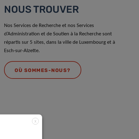
NOUS TROUVER
Nos Services de Recherche et nos Services
d’Administration et de Soutien à la Recherche sont
répartis sur 5 sites, dans la ville de Luxembourg et à
Esch-sur-Alzette.
OÙ SOMMES-NOUS?
X