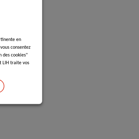
rtinente en
, vous consentez
n des cookies"
 LIH traite vos