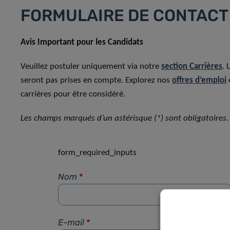
FORMULAIRE DE CONTACT
Avis Important pour les Candidats
Veuillez postuler uniquement via notre
section Carrières
. 
seront pas prises en compte. Explorez nos
offres d’emploi
carrières pour être considéré.
Les champs marqués d’un astérisque (*) sont obligatoires.
form_required_inputs
Nom
*
E-mail
*