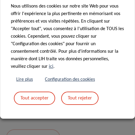
Nous utilisons des cookies sur notre site Web pour vous
Message
*
offrir l'expérience la plus pertinente en mémorisant vos
préférences et vos visites répétées. En cliquant sur
"Accepter tout", vous consentez à l'utilisation de TOUS les
cookies. Cependant, vous pouvez cliquer sur
"Configuration des cookies" pour fournir un
consentement contrôlé. Pour plus d'informations sur la
manière dont LIH traite vos données personnelles,
veuillez cliquer sur
ici
.
Lire plus
Configuration des cookies
En envoyant votre message, vous acceptez
la
Tout accepter
Tout rejeter
politique de confidentialité du LIH.