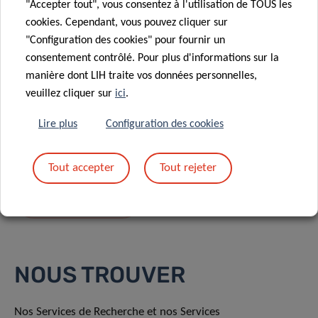
"Accepter tout", vous consentez à l'utilisation de TOUS les
cookies. Cependant, vous pouvez cliquer sur
"Configuration des cookies" pour fournir un
consentement contrôlé. Pour plus d'informations sur la
manière dont LIH traite vos données personnelles,
En envoyant votre message, vous acceptez
la
veuillez cliquer sur
ici
.
politique de confidentialité du LIH.
Lire plus
Configuration des cookies
Tout accepter
Tout rejeter
NOUS TROUVER
Nos Services de Recherche et nos Services