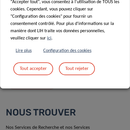
"Accepter tout", vous consentez à l'utilisation de TOUS les
cookies. Cependant, vous pouvez cliquer sur
"Configuration des cookies" pour fournir un
consentement contrôlé. Pour plus d'informations sur la
manière dont LIH traite vos données personnelles,
En envoyant votre message, vous acceptez
la
veuillez cliquer sur
ici
.
politique de confidentialité du LIH.
Lire plus
Configuration des cookies
Tout accepter
Tout rejeter
NOUS TROUVER
Nos Services de Recherche et nos Services