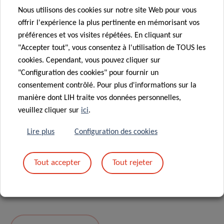
Nous utilisons des cookies sur notre site Web pour vous
Message
*
offrir l'expérience la plus pertinente en mémorisant vos
préférences et vos visites répétées. En cliquant sur
"Accepter tout", vous consentez à l'utilisation de TOUS les
cookies. Cependant, vous pouvez cliquer sur
"Configuration des cookies" pour fournir un
consentement contrôlé. Pour plus d'informations sur la
manière dont LIH traite vos données personnelles,
veuillez cliquer sur
ici
.
Lire plus
Configuration des cookies
En envoyant votre message, vous acceptez
la
Tout accepter
Tout rejeter
politique de confidentialité du LIH.