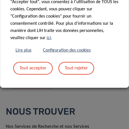
"Accepter tout", vous consentez à l'utilisation de TOUS les
cookies. Cependant, vous pouvez cliquer sur
"Configuration des cookies" pour fournir un
consentement contrôlé. Pour plus d'informations sur la
manière dont LIH traite vos données personnelles,
En envoyant votre message, vous acceptez
la
veuillez cliquer sur
ici
.
politique de confidentialité du LIH.
Lire plus
Configuration des cookies
Tout accepter
Tout rejeter
NOUS TROUVER
Nos Services de Recherche et nos Services