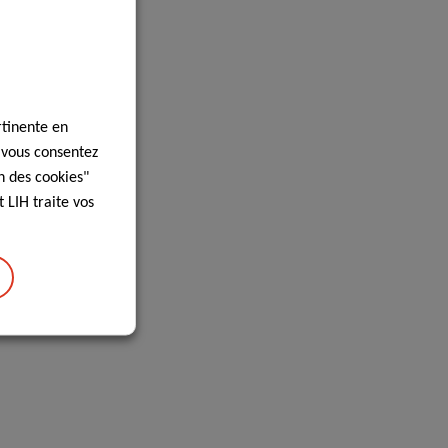
rtinente en
, vous consentez
n des cookies"
 LIH traite vos