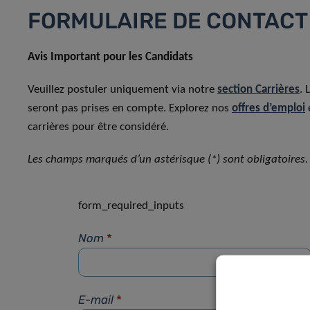
FORMULAIRE DE CONTACT
Avis Important pour les Candidats
Veuillez postuler uniquement via notre
section Carrières
. 
seront pas prises en compte. Explorez nos
offres d’emploi
carrières pour être considéré.
Les champs marqués d’un astérisque (*) sont obligatoires.
form_required_inputs
Nom
*
E-mail
*