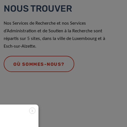
NOUS TROUVER
Nos Services de Recherche et nos Services
d’Administration et de Soutien à la Recherche sont
répartis sur 5 sites, dans la ville de Luxembourg et à
Esch-sur-Alzette.
OÙ SOMMES-NOUS?
X