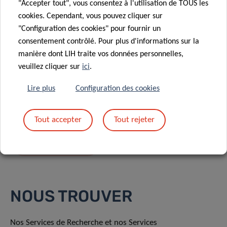
"Accepter tout", vous consentez à l'utilisation de TOUS les
cookies. Cependant, vous pouvez cliquer sur
"Configuration des cookies" pour fournir un
consentement contrôlé. Pour plus d'informations sur la
manière dont LIH traite vos données personnelles,
En envoyant votre message, vous acceptez
la
veuillez cliquer sur
ici
.
politique de confidentialité du LIH.
Lire plus
Configuration des cookies
Tout accepter
Tout rejeter
NOUS TROUVER
Nos Services de Recherche et nos Services