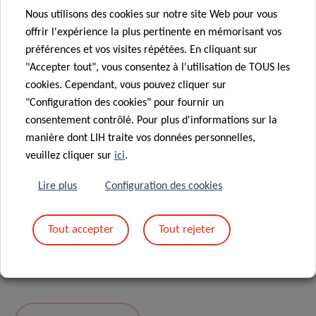
Nous utilisons des cookies sur notre site Web pour vous
Message
*
offrir l'expérience la plus pertinente en mémorisant vos
préférences et vos visites répétées. En cliquant sur
"Accepter tout", vous consentez à l'utilisation de TOUS les
cookies. Cependant, vous pouvez cliquer sur
"Configuration des cookies" pour fournir un
consentement contrôlé. Pour plus d'informations sur la
manière dont LIH traite vos données personnelles,
veuillez cliquer sur
ici
.
Lire plus
Configuration des cookies
En envoyant votre message, vous acceptez
la
Tout accepter
Tout rejeter
politique de confidentialité du LIH.