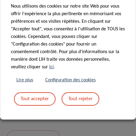
Nous utilisons des cookies sur notre site Web pour vous
Message
*
offrir l'expérience la plus pertinente en mémorisant vos
préférences et vos visites répétées. En cliquant sur
"Accepter tout", vous consentez à l'utilisation de TOUS les
cookies. Cependant, vous pouvez cliquer sur
"Configuration des cookies" pour fournir un
consentement contrôlé. Pour plus d'informations sur la
manière dont LIH traite vos données personnelles,
veuillez cliquer sur
ici
.
Lire plus
Configuration des cookies
En envoyant votre message, vous acceptez
la
Tout accepter
Tout rejeter
politique de confidentialité du LIH.