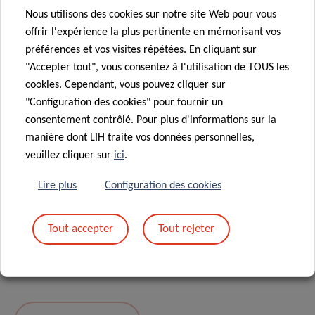
Nous utilisons des cookies sur notre site Web pour vous
Message
*
offrir l'expérience la plus pertinente en mémorisant vos
préférences et vos visites répétées. En cliquant sur
"Accepter tout", vous consentez à l'utilisation de TOUS les
cookies. Cependant, vous pouvez cliquer sur
"Configuration des cookies" pour fournir un
consentement contrôlé. Pour plus d'informations sur la
manière dont LIH traite vos données personnelles,
veuillez cliquer sur
ici
.
Lire plus
Configuration des cookies
En envoyant votre message, vous acceptez
la
Tout accepter
Tout rejeter
politique de confidentialité du LIH.