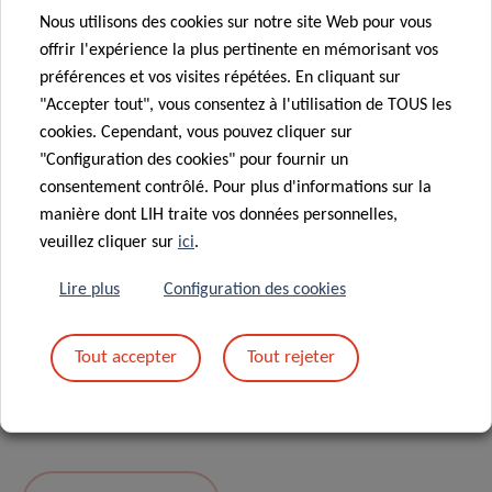
Nous utilisons des cookies sur notre site Web pour vous
Message
*
offrir l'expérience la plus pertinente en mémorisant vos
préférences et vos visites répétées. En cliquant sur
"Accepter tout", vous consentez à l'utilisation de TOUS les
cookies. Cependant, vous pouvez cliquer sur
"Configuration des cookies" pour fournir un
consentement contrôlé. Pour plus d'informations sur la
manière dont LIH traite vos données personnelles,
veuillez cliquer sur
ici
.
Lire plus
Configuration des cookies
En envoyant votre message, vous acceptez
la
Tout accepter
Tout rejeter
politique de confidentialité du LIH.