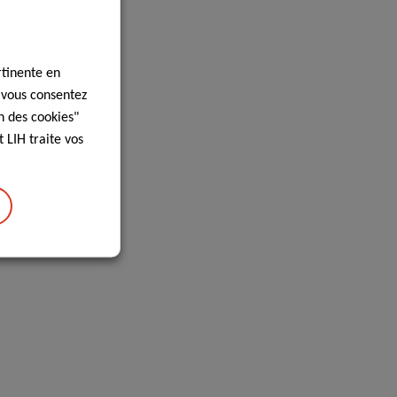
rtinente en
, vous consentez
n des cookies"
 LIH traite vos