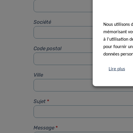
Société
Nous utilisons 
mémorisant vos 
à l'utilisation
pour fournir un
Code postal
données personn
Lire plus
Ville
Sujet
*
Message
*