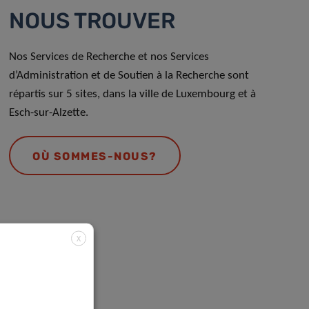
NOUS TROUVER
Nos Services de Recherche et nos Services
d’Administration et de Soutien à la Recherche sont
répartis sur 5 sites, dans la ville de Luxembourg et à
Esch-sur-Alzette.
OÙ SOMMES-NOUS?
X