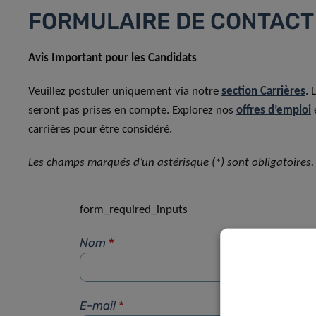
FORMULAIRE DE CONTACT
Avis Important pour les Candidats
Veuillez postuler uniquement via notre
section Carrières
. 
seront pas prises en compte. Explorez nos
offres d’emploi
carrières pour être considéré.
Les champs marqués d’un astérisque (*) sont obligatoires.
form_required_inputs
Nom
*
E-mail
*