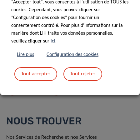
"Accepter tout", vous consentez à l'utilisation de TOUS les
cookies. Cependant, vous pouvez cliquer sur
"Configuration des cookies" pour fournir un
consentement contrôlé. Pour plus d'informations sur la
manière dont LIH traite vos données personnelles,
En envoyant votre message, vous acceptez
la
veuillez cliquer sur
ici
.
politique de confidentialité du LIH.
Lire plus
Configuration des cookies
Tout accepter
Tout rejeter
NOUS TROUVER
Nos Services de Recherche et nos Services