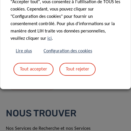
"Accepter tout", vous consentez à l'utilisation de TOUS les
cookies. Cependant, vous pouvez cliquer sur
"Configuration des cookies" pour fournir un
consentement contrôlé. Pour plus d'informations sur la
manière dont LIH traite vos données personnelles,
En envoyant votre message, vous acceptez
la
veuillez cliquer sur
ici
.
politique de confidentialité du LIH.
Lire plus
Configuration des cookies
Tout accepter
Tout rejeter
NOUS TROUVER
Nos Services de Recherche et nos Services