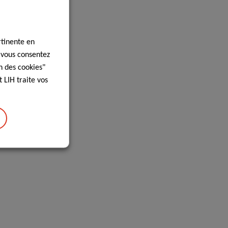
rtinente en
, vous consentez
n des cookies"
 LIH traite vos