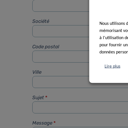
Société
Nous utilisons 
mémorisant vos 
à l'utilisation
pour fournir un
Code postal
données personn
Lire plus
Ville
Sujet
*
Message
*