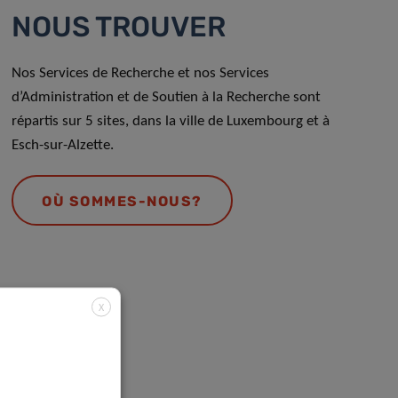
NOUS TROUVER
Nos Services de Recherche et nos Services
d’Administration et de Soutien à la Recherche sont
répartis sur 5 sites, dans la ville de Luxembourg et à
Esch-sur-Alzette.
OÙ SOMMES-NOUS?
X