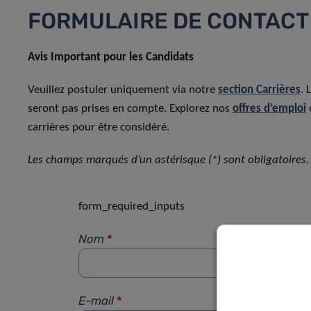
FORMULAIRE DE CONTACT
Avis Important pour les Candidats
Veuillez postuler uniquement via notre
section Carrières
. 
seront pas prises en compte. Explorez nos
offres d’emploi
carrières pour être considéré.
Les champs marqués d’un astérisque (*) sont obligatoires.
form_required_inputs
Nom
*
E-mail
*