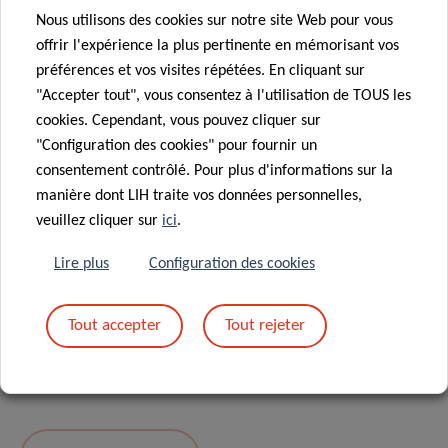
Nous utilisons des cookies sur notre site Web pour vous
Message
*
offrir l'expérience la plus pertinente en mémorisant vos
préférences et vos visites répétées. En cliquant sur
"Accepter tout", vous consentez à l'utilisation de TOUS les
cookies. Cependant, vous pouvez cliquer sur
"Configuration des cookies" pour fournir un
consentement contrôlé. Pour plus d'informations sur la
manière dont LIH traite vos données personnelles,
veuillez cliquer sur
ici
.
Lire plus
Configuration des cookies
En envoyant votre message, vous acceptez
la
Tout accepter
Tout rejeter
politique de confidentialité du LIH.