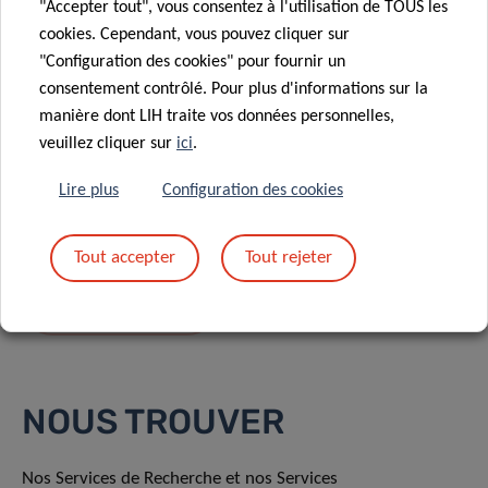
"Accepter tout", vous consentez à l'utilisation de TOUS les
cookies. Cependant, vous pouvez cliquer sur
"Configuration des cookies" pour fournir un
consentement contrôlé. Pour plus d'informations sur la
manière dont LIH traite vos données personnelles,
En envoyant votre message, vous acceptez
la
veuillez cliquer sur
ici
.
politique de confidentialité du LIH.
Lire plus
Configuration des cookies
Tout accepter
Tout rejeter
NOUS TROUVER
Nos Services de Recherche et nos Services