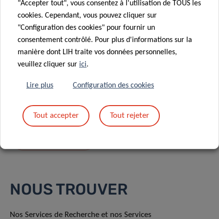
"Accepter tout", vous consentez à l'utilisation de TOUS les
cookies. Cependant, vous pouvez cliquer sur
"Configuration des cookies" pour fournir un
consentement contrôlé. Pour plus d'informations sur la
manière dont LIH traite vos données personnelles,
En envoyant votre message, vous acceptez
la
veuillez cliquer sur
ici
.
politique de confidentialité du LIH.
Lire plus
Configuration des cookies
Tout accepter
Tout rejeter
NOUS TROUVER
Nos Services de Recherche et nos Services