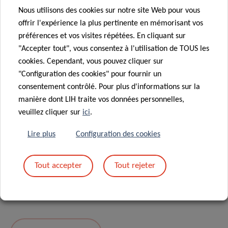
Nous utilisons des cookies sur notre site Web pour vous
Message
*
offrir l'expérience la plus pertinente en mémorisant vos
préférences et vos visites répétées. En cliquant sur
"Accepter tout", vous consentez à l'utilisation de TOUS les
cookies. Cependant, vous pouvez cliquer sur
"Configuration des cookies" pour fournir un
consentement contrôlé. Pour plus d'informations sur la
manière dont LIH traite vos données personnelles,
veuillez cliquer sur
ici
.
Lire plus
Configuration des cookies
En envoyant votre message, vous acceptez
la
Tout accepter
Tout rejeter
politique de confidentialité du LIH.