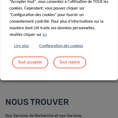
"Accepter tout", vous consentez à l'utilisation de TOUS les
cookies. Cependant, vous pouvez cliquer sur
"Configuration des cookies" pour fournir un
consentement contrôlé. Pour plus d'informations sur la
manière dont LIH traite vos données personnelles,
En envoyant votre message, vous acceptez
la
veuillez cliquer sur
ici
.
politique de confidentialité du LIH.
Lire plus
Configuration des cookies
Tout accepter
Tout rejeter
NOUS TROUVER
Nos Services de Recherche et nos Services