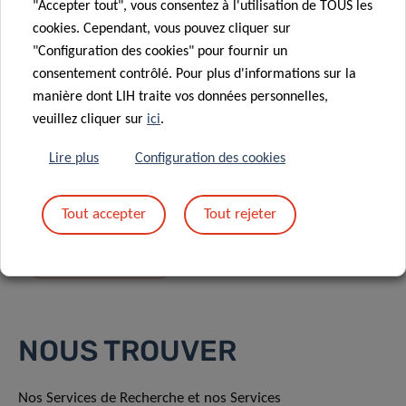
"Accepter tout", vous consentez à l'utilisation de TOUS les
cookies. Cependant, vous pouvez cliquer sur
"Configuration des cookies" pour fournir un
consentement contrôlé. Pour plus d'informations sur la
manière dont LIH traite vos données personnelles,
En envoyant votre message, vous acceptez
la
veuillez cliquer sur
ici
.
politique de confidentialité du LIH.
Lire plus
Configuration des cookies
Tout accepter
Tout rejeter
NOUS TROUVER
Nos Services de Recherche et nos Services