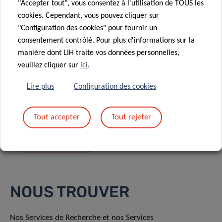
"Accepter tout", vous consentez à l'utilisation de TOUS les
cookies. Cependant, vous pouvez cliquer sur
"Configuration des cookies" pour fournir un
consentement contrôlé. Pour plus d'informations sur la
manière dont LIH traite vos données personnelles,
En envoyant votre message, vous acceptez
la
veuillez cliquer sur
ici
.
politique de confidentialité du LIH.
Lire plus
Configuration des cookies
Tout accepter
Tout rejeter
NOUS TROUVER
Nos Services de Recherche et nos Services