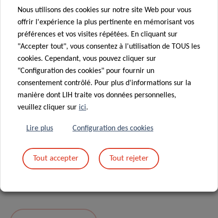
Nous utilisons des cookies sur notre site Web pour vous
Message
*
offrir l'expérience la plus pertinente en mémorisant vos
préférences et vos visites répétées. En cliquant sur
"Accepter tout", vous consentez à l'utilisation de TOUS les
cookies. Cependant, vous pouvez cliquer sur
"Configuration des cookies" pour fournir un
consentement contrôlé. Pour plus d'informations sur la
manière dont LIH traite vos données personnelles,
veuillez cliquer sur
ici
.
Lire plus
Configuration des cookies
En envoyant votre message, vous acceptez
la
Tout accepter
Tout rejeter
politique de confidentialité du LIH.