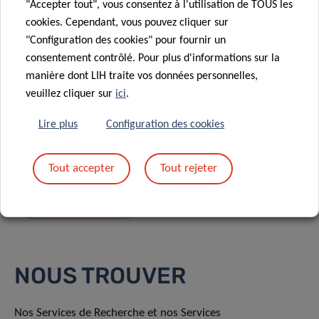
"Accepter tout", vous consentez à l'utilisation de TOUS les
cookies. Cependant, vous pouvez cliquer sur
"Configuration des cookies" pour fournir un
consentement contrôlé. Pour plus d'informations sur la
manière dont LIH traite vos données personnelles,
En envoyant votre message, vous acceptez
la
veuillez cliquer sur
ici
.
politique de confidentialité du LIH.
Lire plus
Configuration des cookies
Tout accepter
Tout rejeter
NOUS TROUVER
Nos Services de Recherche et nos Services