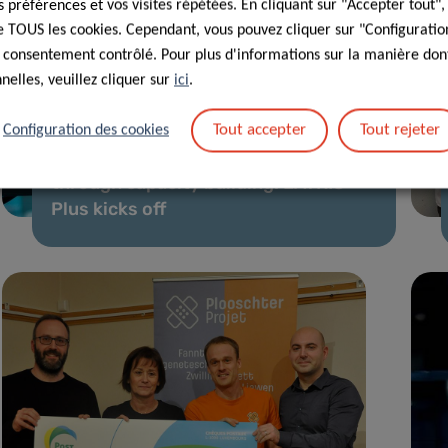
préférences et vos visites répétées. En cliquant sur "Accepter tout"
 de TOUS les cookies. Cependant, vous pouvez cliquer sur "Configuratio
 consentement contrôlé. Pour plus d'informations sur la manière dont
elles, veuillez cliquer sur
ici
.
27 Fév 2020
Tout accepter
Tout rejeter
Configuration des cookies
Supporting translational medicine
through capacity building: EATRIS-
Plus kicks off