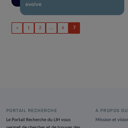
evolve
«
1
2
…
6
7
PORTAIL RECHERCHE
A PROPOS DU
Le Portail Recherche du LIH vous
Mission et visio
permet de chercher et de trouver des