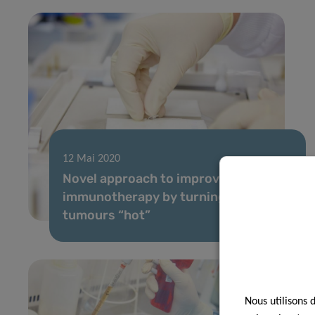
12 Mai 2020
Novel approach to improve cancer
immunotherapy by turning “cold”
tumours “hot”
Nous utilisons 