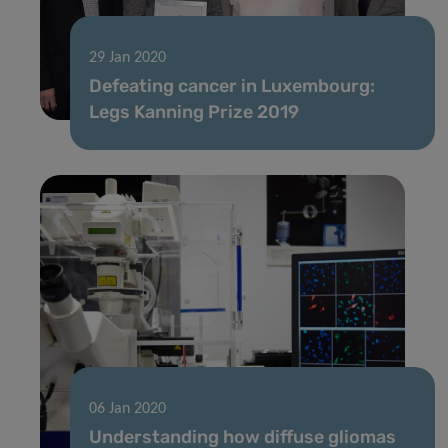
29 Jan 2020
Defeating cancer in Luxembourg:
Legs Kanning Prize 2019
06 Jan 2020
Understanding how diffuse gliomas