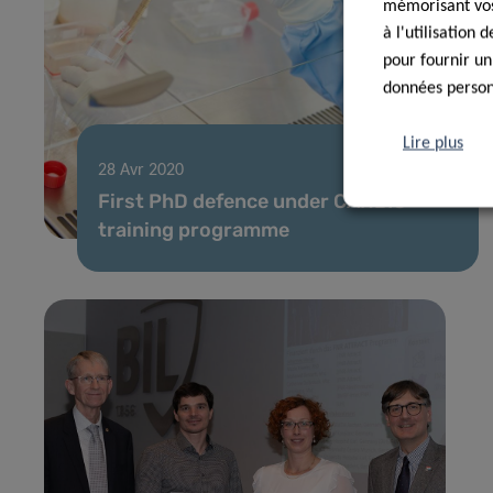
mémorisant vos 
à l'utilisation
pour fournir un
données personn
Lire plus
28 Avr 2020
First PhD defence under CANBIO
training programme