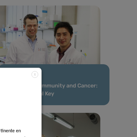
X
06 Mai 2020
Fighting Autoimmunity and Cancer:
The Nutritional Key
rtinente en