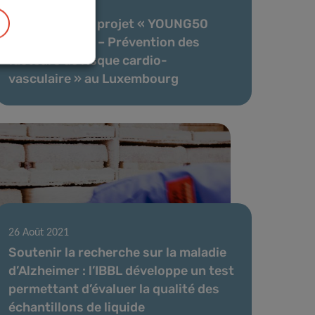
24 Nov 2021
Lancement du projet « YOUNG50
#Stay Healthy – Prévention des
facteurs de risque cardio-
vasculaire » au Luxembourg
26 Août 2021
Soutenir la recherche sur la maladie
d’Alzheimer : l’IBBL développe un test
permettant d’évaluer la qualité des
échantillons de liquide