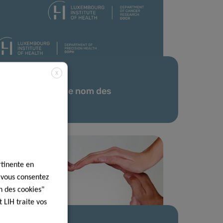
X
11 Jan 2022
Changement de nom des
départements
rtinente en
, vous consentez
n des cookies"
 LIH traite vos