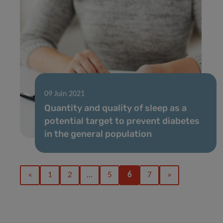
09 Juin 2021
Quantity and quality of sleep as a
potential target to prevent diabetes
in the general population
«
1
2
…
5
6
7
»