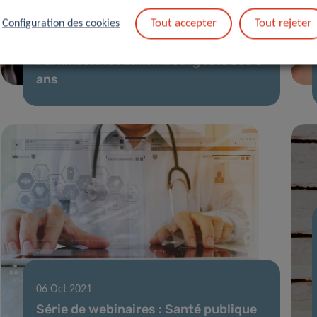
Tout accepter
Tout rejeter
Configuration des cookies
26 Nov 2021
ParkinsonNet Luxembourg fête ses 5
ans
06 Oct 2021
Série de webinaires : Santé publique