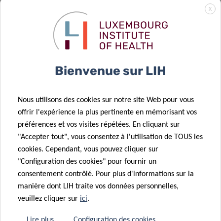
l’industrie
02 Fév 2021
X
pharmaceutique
Former la
pour renforcer
prochaine
la recherche
génération de
translationnelle
scientifiques
Bienvenue sur LIH
au LIH
translationnels
Nous utilisons des cookies sur notre site Web pour vous
14 Jan 2021
offrir l'expérience la plus pertinente en mémorisant vos
Les
11 Déc 2020
préférences et vos visites répétées. En cliquant sur
chercheurs du
New insights
"Accepter tout", vous consentez à l'utilisation de TOUS les
Télévie «
into
cookies. Cependant, vous pouvez cliquer sur
retournent au
Glioblastoma
"Configuration des cookies" pour fournir un
laboratoire » !
invasiveness
consentement contrôlé. Pour plus d'informations sur la
10 Déc 2020
06 Nov 2020
manière dont LIH traite vos données personnelles,
Des
Advancing
veuillez cliquer sur
ici
.
collaborations
personalised
transfrontalières
cancer
Lire plus
Configuration des cookies