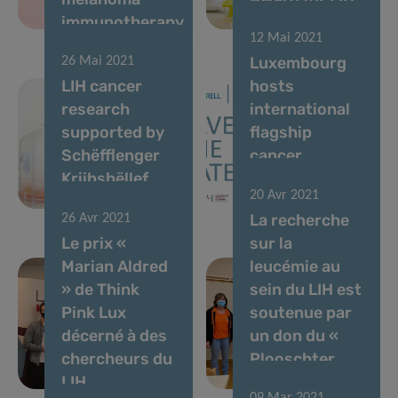
immunotherapy
researcher
12 Mai 2021
Luxembourg
26 Mai 2021
LIH cancer
hosts
research
international
supported by
flagship
Schëfflenger
cancer
Kriibshëllef
epidemiology
20 Avr 2021
donation
conference
La recherche
26 Avr 2021
Le prix «
sur la
Marian Aldred
leucémie au
» de Think
sein du LIH est
Pink Lux
soutenue par
décerné à des
un don du «
chercheurs du
Plooschter
LIH
Projet »