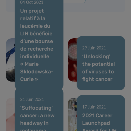
04 Oct 2021
Un projet
relatif à la
leucémie du
LIH bénéficie
d’une bourse
de recherche
29 Juin 2021
individuelle
‘Unlocking’
« Marie
the potential
Sklodowska-
of viruses to
Curie »
fight cancer
21 Juin 2021
‘Suffocating’
17 Juin 2021
cancer: a new
2021 Career
headway in
Launchpad
melanoma
Award for LIH