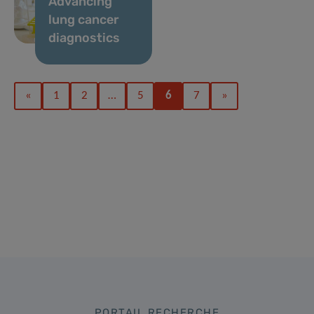
Advancing
lung cancer
diagnostics
«
1
2
…
5
6
7
»
PORTAIL RECHERCHE