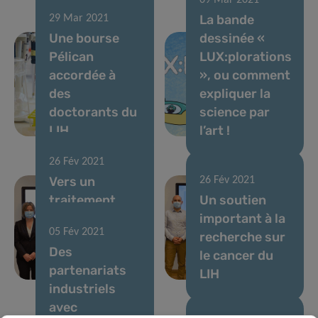
09 Mar 2021
La bande
29 Mar 2021
Une bourse
dessinée «
Pélican
LUX:plorations
accordée à
», ou comment
des
expliquer la
doctorants du
science par
LIH
l’art !
26 Fév 2021
Vers un
26 Fév 2021
traitement
Un soutien
personnalisé
important à la
05 Fév 2021
des tumeurs
recherche sur
Des
cérébrales
le cancer du
partenariats
récidivantes
LIH
industriels
avec