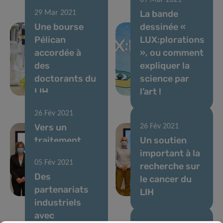
09 Mar 2021
La bande
29 Mar 2021
Une bourse
dessinée «
Pélican
LUX:plorations
accordée à
», ou comment
des
expliquer la
doctorants du
science par
LIH
l’art !
26 Fév 2021
Vers un
26 Fév 2021
traitement
Un soutien
personnalisé
important à la
05 Fév 2021
des tumeurs
recherche sur
Des
cérébrales
le cancer du
partenariats
récidivantes
LIH
industriels
avec