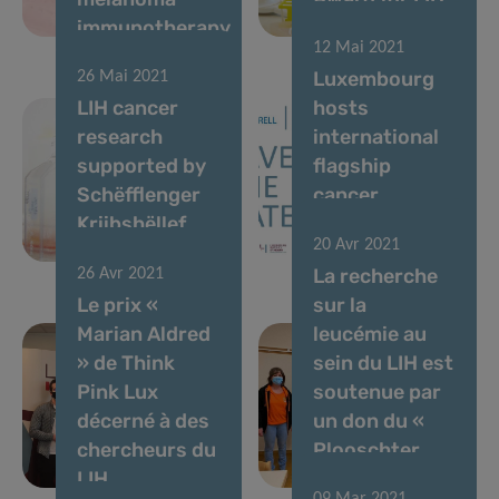
immunotherapy
researcher
12 Mai 2021
Luxembourg
26 Mai 2021
LIH cancer
hosts
research
international
supported by
flagship
Schëfflenger
cancer
Kriibshëllef
epidemiology
20 Avr 2021
donation
conference
La recherche
26 Avr 2021
Le prix «
sur la
Marian Aldred
leucémie au
» de Think
sein du LIH est
Pink Lux
soutenue par
décerné à des
un don du «
chercheurs du
Plooschter
LIH
Projet »