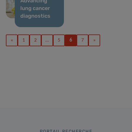
Advancing
lung cancer
diagnostics
«
1
2
…
5
6
7
»
PORTAIL RECHERCHE