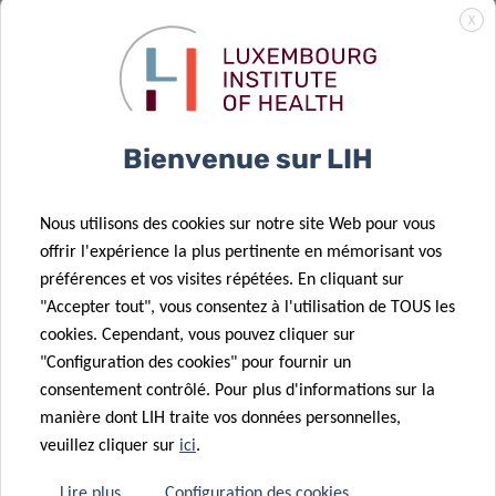
l’industrie
02 Fév 2021
X
pharmaceutique
Former la
pour renforcer
prochaine
la recherche
génération de
translationnelle
scientifiques
Bienvenue sur LIH
au LIH
translationnels
Nous utilisons des cookies sur notre site Web pour vous
14 Jan 2021
offrir l'expérience la plus pertinente en mémorisant vos
Les
11 Déc 2020
préférences et vos visites répétées. En cliquant sur
chercheurs du
New insights
"Accepter tout", vous consentez à l'utilisation de TOUS les
Télévie «
into
cookies. Cependant, vous pouvez cliquer sur
retournent au
Glioblastoma
"Configuration des cookies" pour fournir un
laboratoire » !
invasiveness
consentement contrôlé. Pour plus d'informations sur la
10 Déc 2020
06 Nov 2020
manière dont LIH traite vos données personnelles,
Des
Advancing
veuillez cliquer sur
ici
.
collaborations
personalised
transfrontalières
cancer
Lire plus
Configuration des cookies