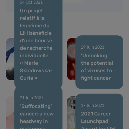
04 Oct 2021
Un projet
relatif à la
leucémie du
LIH bénéficie
d’une bourse
de recherche
29 Juin 2021
individuelle
‘Unlocking’
« Marie
the potential
Sklodowska-
of viruses to
Curie »
fight cancer
21 Juin 2021
‘Suffocating’
17 Juin 2021
cancer: a new
2021 Career
headway in
Launchpad
melanoma
Award for LIH