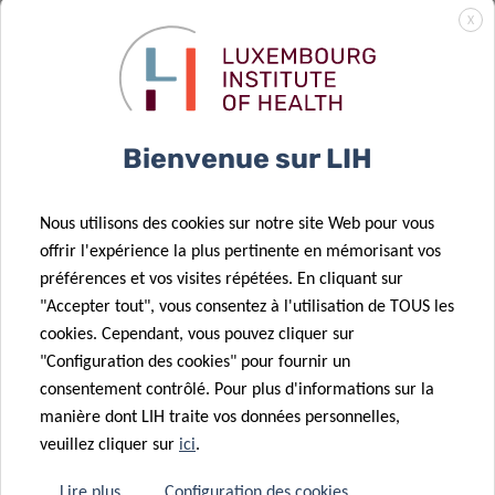
du laboratoire
de « deep-
X
d’analyse de la
learning »
marche et du
pour améliorer
mouvement –
la prise en
« Human
charge du
22 Mar 2023
Bienvenue sur LIH
Motion Lab »
diabète
Des difficultés
03 Avr 2023
Promouvoir
de santé
Nous utilisons des cookies sur notre site Web pour vous
22 Mar 2023
l’activité
mentale
offrir l'expérience la plus pertinente en mémorisant vos
Le
physique
antérieures à
préférences et vos visites répétées. En cliquant sur
Luxembourg
personnalisée
l’infection au
16 Mar 2023
"Accepter tout", vous consentez à l'utilisation de TOUS les
signale une
grâce à une
COVID-19
Shifts in
cookies. Cependant, vous pouvez cliquer sur
baisse des
solution sur
affectent la
human gut
"Configuration des cookies" pour fournir un
accouchements
smartphone
guérison
microbiome
consentement contrôlé. Pour plus d'informations sur la
par césarienne
due to COVID-
manière dont LIH traite vos données personnelles,
et des
19
veuillez cliquer sur
ici
.
épisiotomies
dans le dernier
Lire plus
Configuration des cookies