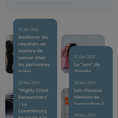
19 Jan 2024
Améliorer les
résultats en
matière de
cancer chez
07 Déc 2023
les personnes
Le “son” du
âgées
diabète
23 Nov 2023
16 Nov 2023
“Highly Cited
Les cheveux,
Researchers”
témoins de
– Le
l’exposition à
Luxembourg
certaines
09 Nov 2023
toujours à la
substances