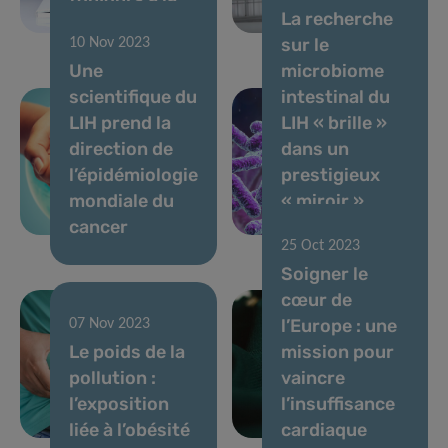
La recherche
une
chimiques
sur le
10 Nov 2023
Une
microbiome
scientifique du
intestinal du
LIH prend la
LIH « brille »
direction de
dans un
l’épidémiologie
prestigieux
mondiale du
« miroir »
cancer
international
25 Oct 2023
Soigner le
cœur de
l’Europe : une
07 Nov 2023
Le poids de la
mission pour
pollution :
vaincre
l’exposition
l’insuffisance
liée à l’obésité
cardiaque