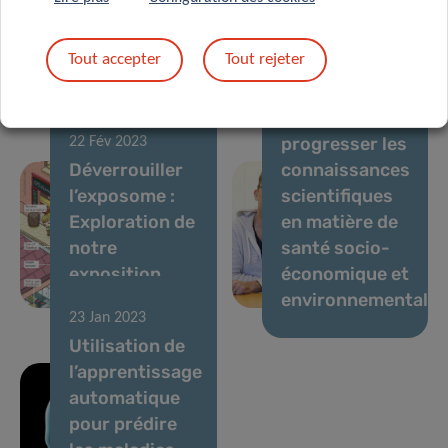
rapport «
Perinatal
Tout accepter
Tout rejeter
Health
09 Fév 2023
Surveillance »
Faire
progresser les
22 Fév 2023
Déverrouiller
connaissances
l’exposome :
scientifiques
Exploration de
en matière de
notre
santé socio-
exposition
économique et
environnementale
environnementale
23 Jan 2023
Utilisation de
l’apprentissage
automatique
pour prédire