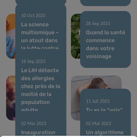
10 Oct 2023
La science
28 Sep 2023
multiomique –
Quand la santé
un atout dans
commence
la lutte contre
dans votre
l’athérosclérose
voisinage
18 Sep 2023
Le LIH détecte
des allergies
chez près de la
moitié de la
population
11 Juil 2023
adulte
Tu as la “voix”
luxembourgeoise
stressée !
02 Mai 2023
02 Mai 2023
Inauguration
Un algorithme