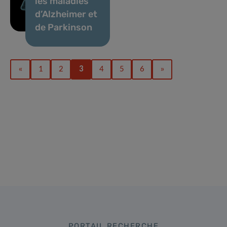
les maladies
d’Alzheimer et
de Parkinson
«
1
2
3
4
5
6
»
PORTAIL RECHERCHE