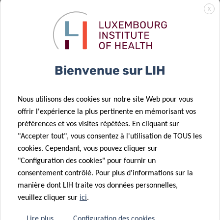
20 Mai 2022
X
Le retour des
Modules de
18 Mai 2022
Formation
L’avenir de la
Doctorale
technologie de
Bienvenue sur LIH
(MFD)
santé
16 Mar 2022
Nous utilisons des cookies sur notre site Web pour vous
Think Pink Lux
offrir l'expérience la plus pertinente en mémorisant vos
« Prix Marian
28 Mar 2022
préférences et vos visites répétées. En cliquant sur
L’étude Colive
Aldred »
"Accepter tout", vous consentez à l'utilisation de TOUS les
Voice continue
décerné aux
cookies. Cependant, vous pouvez cliquer sur
de se
chercheurs du
"Configuration des cookies" pour fournir un
développer
LIH
consentement contrôlé. Pour plus d'informations sur la
manière dont LIH traite vos données personnelles,
21 Fév 2022
veuillez cliquer sur
ici
.
Une nouvelle
bourse
Lire plus
Configuration des cookies