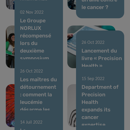
soins
le cancer ?
02 Nov 2022
Le Groupe
NORLUX
récompensé
lors du
26 Oct 2022
deuxième
Lancement du
symposium
livre « Precision
national 3R
Health »
26 Oct 2022
Les maîtres du
15 Sep 2022
détournement
Department of
: comment la
Precision
leucémie
Health
désarme les
expands its
défenses de
cancer
14 Juil 2022
l’organisme
expertise