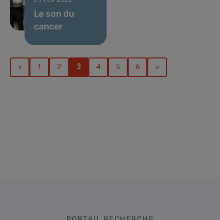
01 Fév 2022
Le son du
cancer
«
1
2
3
4
5
6
»
PORTAIL RECHERCHE