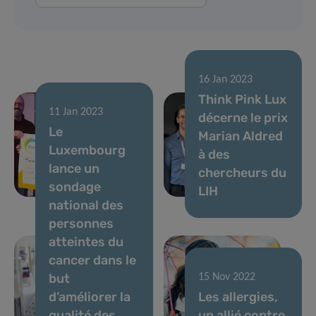
16 Jan 2023
Think Pink Lux
11 Jan 2023
décerne le prix
08 Fév 2023
Le
Le Plooschter
Marian Aldred
Luxembourg
Projet
à des
lance un
continue à
chercheurs du
sondage
soutenir le LIH
LIH
national des
personnes
atteintes du
cancer dans le
but
15 Nov 2022
d’améliorer la
Les allergies,
qualité des
un allié contre