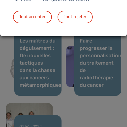
stimule la
24 Fév 2022
Faire la
recherche
Tout accepter
Tout rejeter
lumière sur le
translationnelle
COVID-19
du LIH
04 Fév 2022
02 Fév 2022
Les maîtres du
Faire
déguisement :
progresser la
De nouvelles
personnalisation
tactiques
du traitement
dans la chasse
de
aux cancers
radiothérapie
métamorphiques
du cancer