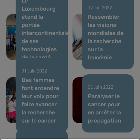
Le
Luxembourg
12 Juil 2022
étend la
Rassembler
portée
les visions
intercontinentale
mondiales de
de ses
la recherche
technologies
sur la
de la santé
leucémie
01 Juin 2022
Des femmes
font entendre
01 Juin 2022
leur voix pour
Paralyser le
faire avancer
cancer pour
la recherche
en arrêter la
sur le cancer
propagation