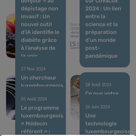
bonjour » au
sur CoVaLux
dépistage non
2024 : Un lien
invasif : Un
entre la
nouvel outil
science et la
d’IA identifie le
préparation
diabète grâce
d’un monde
à l’analyse de
post-
la voix
pandémique
27 Nov 2024
Un chercheur
luxembourgeois
28 Août 2024
parmi les
Ce que votre
05 Août 2024
scientifiques
voix dit de vos
Le programme
26 Juin 2024
les plus cités
habitudes
luxembourgeois
Une
au monde
tabagiques
« Médecin
technologie
référent » :
luxembourgeoise