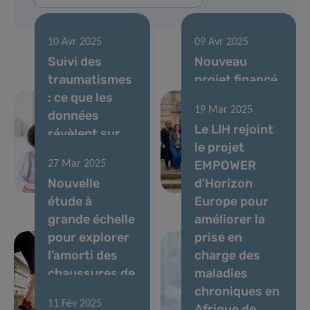
10 Avr 2025
09 Avr 2025
Suivi des
Nouveau
traumatismes
projet financé
: ce que les
par l’UE : l’effet
19 Mar 2025
données
des polluants
Le LIH rejoint
révèlent sur
sur la santé
le projet
les blessures
cérébrale au
EMPOWER
27 Mar 2025
au
cœur de la
Nouvelle
d’Horizon
Luxembourg
recherche
étude à
Europe pour
grande échelle
améliorer la
pour explorer
prise en
l’amorti des
charge des
chaussures de
maladies
course et la
chroniques en
11 Fév 2025
prévention
Afrique de