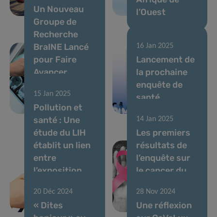
Un Nouveau
des blessures
l’Ouest
Groupe de
Recherche
BraINE Lancé
16 Jan 2025
pour Faire
Lancement de
Avancer
la prochaine
l’Imagerie
enquête de
15 Jan 2025
Cérébrale et la
santé
Pollution et
Neuroépidémiologie
européene
santé : Une
14 Jan 2025
étude du LIH
Les premiers
établit un lien
résultats de
entre
l’enquête sur
l’exposition
le cancer du
environnementale
sein de Colive
20 Déc 2024
28 Nov 2024
et les risques
Cancer sont
« Dites
Une réflexion
cardiaques
dévoilés