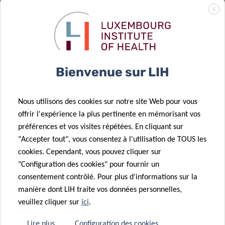
Une
d’analyse de la
X
opportunité
voix
pour de
révolutionne
meilleurs
la surveillance
soins du
de la santé
Bienvenue sur LIH
diabète
respiratoire
27 Mai 2024
Diabète de
22 Mai 2024
Nous utilisons des cookies sur notre site Web pour vous
type 1 : L’IA
Un modèle
offrir l'expérience la plus pertinente en mémorisant vos
ouvre de
d’apprentissage
préférences et vos visites répétées. En cliquant sur
nouvelles
automatique
"Accepter tout", vous consentez à l'utilisation de TOUS les
pistes pour
pour prédire
cookies. Cependant, vous pouvez cliquer sur
des soins
les résultats
"Configuration des cookies" pour fournir un
personnalisés
de la COVID-19
consentement contrôlé. Pour plus d'informations sur la
manière dont LIH traite vos données personnelles,
veuillez cliquer sur
ici
.
29 Mar 2024
Donner une
30 Avr 2024
Lire plus
Configuration des cookies