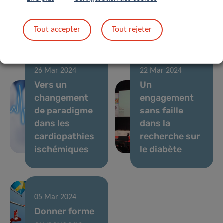
Un allié
« voix » plus
quotidien pour
forte aux
Tout accepter
Tout rejeter
gérer le COVID
biomarqueurs
Long
vocaux !
26 Mar 2024
22 Mar 2024
Vers un
Un
changement
engagement
de paradigme
sans faille
dans les
dans la
cardiopathies
recherche sur
ischémiques
le diabète
05 Mar 2024
Donner forme