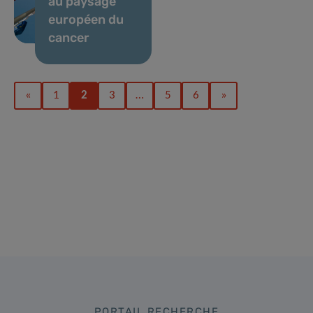
au paysage
européen du
cancer
«
1
2
3
…
5
6
»
PORTAIL RECHERCHE