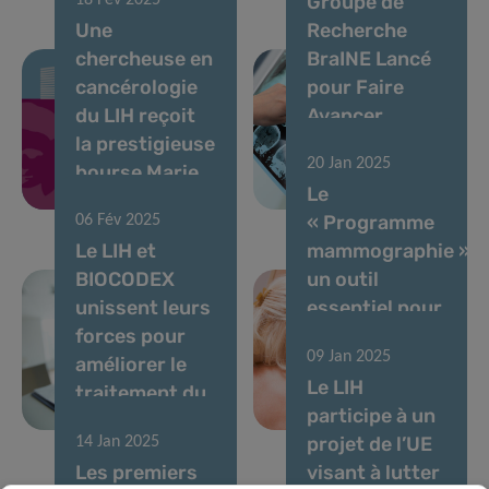
Groupe de
18 Fév 2025
Une
Recherche
chercheuse en
BraINE Lancé
cancérologie
pour Faire
du LIH reçoit
Avancer
la prestigieuse
l’Imagerie
20 Jan 2025
bourse Marie
Cérébrale et la
Le
Curie
Neuroépidémiologi
« Programme
06 Fév 2025
Le LIH et
mammographie »:
BIOCODEX
un outil
unissent leurs
essentiel pour
forces pour
une détection
09 Jan 2025
améliorer le
précoce et un
Le LIH
traitement du
meilleur
participe à un
cancer
pronostic
projet de l’UE
14 Jan 2025
Les premiers
visant à lutter