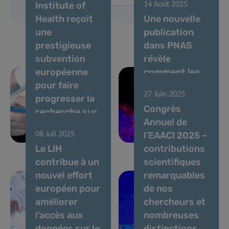
Institute of
14 Août 2025
Health reçoit
Une nouvelle
une
publication
prestigieuse
dans PNAS
subvention
révèle
européenne
comment les
pour faire
cellules
27 Juin 2025
progresser la
cancéreuses
Congrès
recherche sur
échappent au
Annuel de
le cancer du
système
l’EAACI 2025 –
08 Juil 2025
cerveau
immunitaire
Le LIH
contributions
contribue à un
scientifiques
nouvel effort
remarquables
européen pour
de nos
améliorer
chercheurs et
l’accès aux
nombreuses
données sur le
distinctions