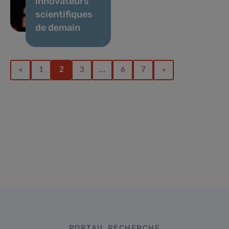
innovateurs
scientifiques
de demain
«
1
2
3
…
6
7
»
PORTAIL RECHERCHE