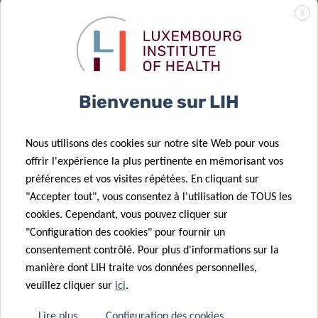
résultats de
contre les
X
l’enquête sur
effets du bruit
le cancer du
et de la
sein de Colive
pollution de la
Cancer sont
circulation sur
Bienvenue sur LIH
dévoilés
la santé
26 Nov 2024
Nous utilisons des cookies sur notre site Web pour vous
Think Pink
offrir l'expérience la plus pertinente en mémorisant vos
Luxembourg
23 Déc 2024
préférences et vos visites répétées. En cliquant sur
Unir les forces
décerne une
"Accepter tout", vous consentez à l'utilisation de TOUS les
07 Nov 2024
dans la lutte
bourse pour la
cookies. Cependant, vous pouvez cliquer sur
Le groupe
07 Nov 2024
contre le
recherche sur
"Configuration des cookies" pour fournir un
Cytosquelette
Nos
cancer
le cancer
consentement contrôlé. Pour plus d'informations sur la
et
doctorants
manière dont LIH traite vos données personnelles,
Progression
présentent
veuillez cliquer sur
ici
.
du Cancer
leur recherche
s’associe à la
lors du
Lire plus
Configuration des cookies