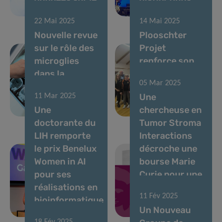
cancer
pour le LIH
22 Mai 2025
14 Mai 2025
Nouvelle revue
Plooschter
sur le rôle des
Projet
microglies
renforce son
dans la
soutien au
05 Mar 2025
maladie de
groupe TSI
Une
11 Mar 2025
Parkinson
avec un
Une
chercheuse en
précoce
nouveau don
doctorante du
Tumor Stroma
LIH remporte
Interactions
le prix Benelux
décroche une
Women in AI
bourse Marie
pour ses
Curie pour une
réalisations en
étude en
11 Fév 2025
bioinformatique
immunothérapie
Un Nouveau
pilotée par l’IA
du cancer