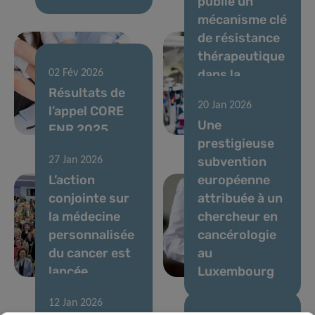
publie un
mécanisme clé
de résistance
thérapeutique
dans la
02 Fév 2026
Résultats de
leucémie
20 Jan 2026
l’appel CORE
myéloïde
Une
FNR 2025
aiguë
prestigieuse
subvention
27 Jan 2026
L’action
européenne
conjointe sur
attribuée à un
la médecine
chercheur en
personnalisée
cancérologie
du cancer est
au
lancée
Luxembourg
12 Jan 2026