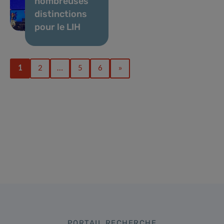
nombreuses
distinctions
pour le LIH
1
2
…
5
6
»
PORTAIL RECHERCHE