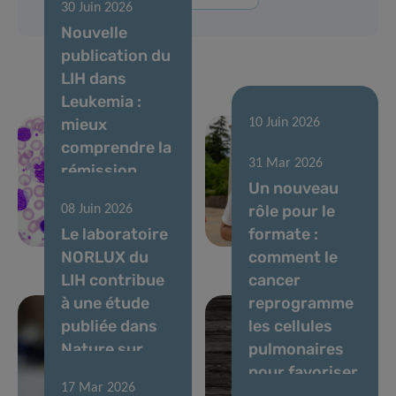
30 Juin 2026
Nouvelle
publication du
LIH dans
Leukemia :
mieux
10 Juin 2026
comprendre la
Courir pour
31 Mar 2026
rémission
soutenir la
Un nouveau
sans
recherche
rôle pour le
08 Juin 2026
traitement
contre le
Le laboratoire
formate :
dans la LMC
cancer
NORLUX du
comment le
LIH contribue
cancer
à une étude
reprogramme
publiée dans
les cellules
Nature sur
pulmonaires
l’évolution des
pour favoriser
17 Mar 2026
tumeurs
les