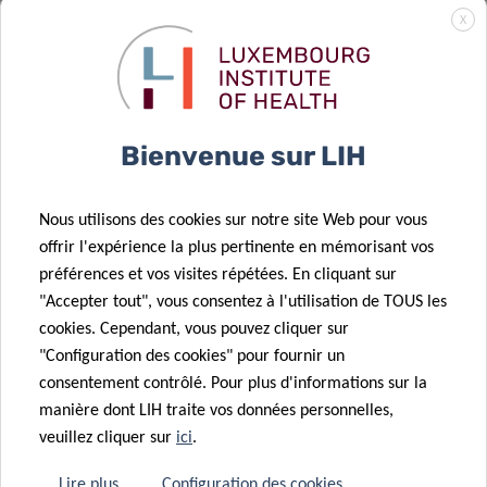
Préparation et
23 Oct 2025
X
reconfiguration
Projets de
du paysage
doctorat du
24 Sep 2025
immunitaire
LIH soutenus
L’Europe lance
du cancer du
par la bourse
CancerWatch:
Bienvenue sur LIH
cerveau
du Pélican
améliorer la
qualité et la
Nous utilisons des cookies sur notre site Web pour vous
04 Sep 2025
rapidité des
offrir l'expérience la plus pertinente en mémorisant vos
Le
données sur le
21 Oct 2025
préférences et vos visites répétées. En cliquant sur
Luxembourg
Faire avancer
cancer pour
"Accepter tout", vous consentez à l'utilisation de TOUS les
Institute of
la recherche
renforcer la
cookies. Cependant, vous pouvez cliquer sur
Health reçoit
sur le cancer
lutte contre le
"Configuration des cookies" pour fournir un
une
10 Sep 2025
pédiatrique
cancer
consentement contrôlé. Pour plus d'informations sur la
Identification
prestigieuse
manière dont LIH traite vos données personnelles,
d’une cible
subvention
veuillez cliquer sur
ici
.
prometteuse
européenne
pour
pour faire
Lire plus
Configuration des cookies