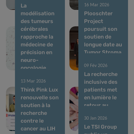
La
16 Mar 2026
cérébrales
métastases
modélisation
Plooschter
des tumeurs
Project
cérébrales
poursuit son
rapproche la
soutien de
médecine de
longue date au
précision en
Tumor Stroma
neuro-
Interactions
09 Fév 2026
oncologie
Group
La recherche
inclusive des
13 Mar 2026
Think Pink Lux
patients met
renouvelle son
en lumière le
soutien à la
retour au
recherche
travail après
30 Jan 2026
contre le
un cancer du
Le TSI Group
cancer au LIH
sein