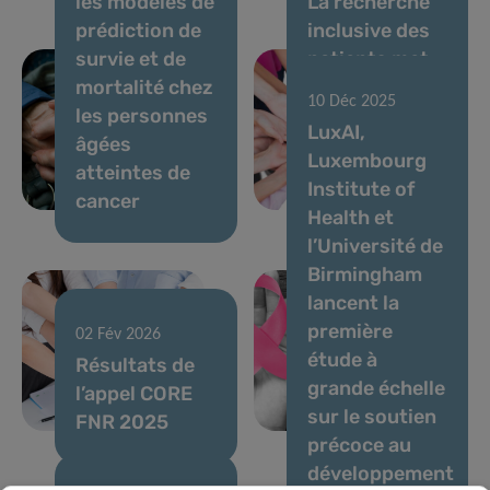
les modèles de
La recherche
prédiction de
inclusive des
survie et de
patients met
mortalité chez
en lumière le
10 Déc 2025
les personnes
retour au
LuxAI,
âgées
travail après
Luxembourg
atteintes de
un cancer du
Institute of
17 Déc 2025
cancer
sein
Health et
VENUSCANCER
l’Université de
: faire
Birmingham
progresser la
lancent la
compréhension
première
mondiale des
02 Fév 2026
étude à
Résultats de
soins contre
grande échelle
l’appel CORE
les cancers
sur le soutien
FNR 2025
féminins
précoce au
développement