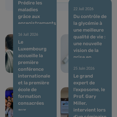
Prédire les
maladies
22 Juil 2026
grâce aux
Du contrôle de
enregistrements
la glycémie à
de voix et à l’IA
une meilleure
16 Juil 2026
: des experts
qualité de vie :
Le
établissent
une nouvelle
Luxembourg
des normes
vision de la
accueille la
pour les
prise en
première
biomarqueurs
charge du
conférence
25 Juin 2026
vocaux
diabète
internationale
Le grand
et la première
expert de
école de
l’exposome, le
formation
Prof. Gary
consacrées
Miller,
aux
intervient lors
biomarqueurs
d’un séminaire