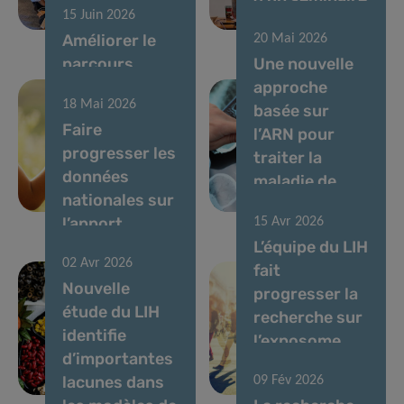
15 Juin 2026
vocaux
du LIH
Améliorer le
20 Mai 2026
parcours
Une nouvelle
diagnostique
approche
18 Mai 2026
des enfants
basée sur
Faire
atteints de
l’ARN pour
progresser les
maladies rares
traiter la
données
au
maladie de
nationales sur
Luxembourg
Parkinson
l’apport
15 Avr 2026
alimentaire et
L’équipe du LIH
02 Avr 2026
l’évaluation
fait
Nouvelle
des risques
progresser la
étude du LIH
chimiques et
recherche sur
identifie
nutritionnels
l’exposome
d’importantes
au
chimique
lacunes dans
09 Fév 2026
Luxembourg
humain