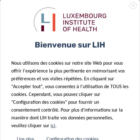
à domicile
11 Déc 2025
X
OBEClust: une
pour les
union d’efforts
enfants
pour la
autistes,
28 Nov 2025
prévention de
dirigé par le
Une étude du
Bienvenue sur LIH
l’obésité.
robot QTrobot
LIH révèle
certains
21 Nov 2025
Nous utilisons des cookies sur notre site Web pour vous
mélanges
Faire avancer
offrir l'expérience la plus pertinente en mémorisant vos
chimiques
la recherche
préférences et vos visites répétées. En cliquant sur
associés à un
sur les
"Accepter tout", vous consentez à l'utilisation de TOUS les
24 Sep 2025
risque accru
disparités en
cookies. Cependant, vous pouvez cliquer sur
L’Europe lance
de troubles
matière de
"Configuration des cookies" pour fournir un
CancerWatch:
26 Sep 2025
métaboliques
cancer
consentement contrôlé. Pour plus d'informations sur la
Publication du
améliorer la
manière dont LIH traite vos données personnelles,
rapport
qualité et la
veuillez cliquer sur
ici
.
triennal «
rapidité des
16 Juin 2025
Surveillance
données sur le
Lire plus
Configuration des cookies