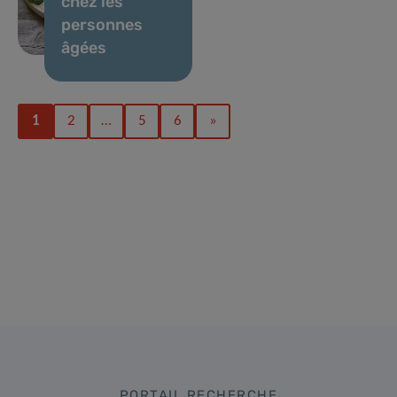
chez les
personnes
âgées
1
2
…
5
6
»
PORTAIL RECHERCHE