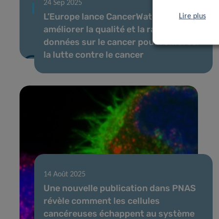
24 Sep 2025
L’Europe lance CancerWatch:
Lire plus
améliorer la qualité et la rapidité des
données sur le cancer pour renforcer
la lutte contre le cancer
14 Août 2025
Une nouvelle publication dans PNAS
révèle comment les cellules
cancéreuses échappent au système