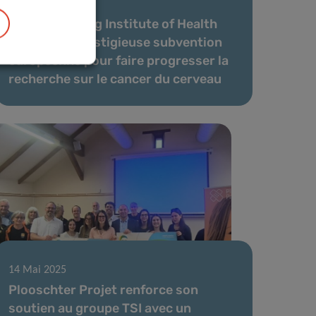
04 Sep 2025
Le Luxembourg Institute of Health
reçoit une prestigieuse subvention
européenne pour faire progresser la
recherche sur le cancer du cerveau
14 Mai 2025
Plooschter Projet renforce son
soutien au groupe TSI avec un