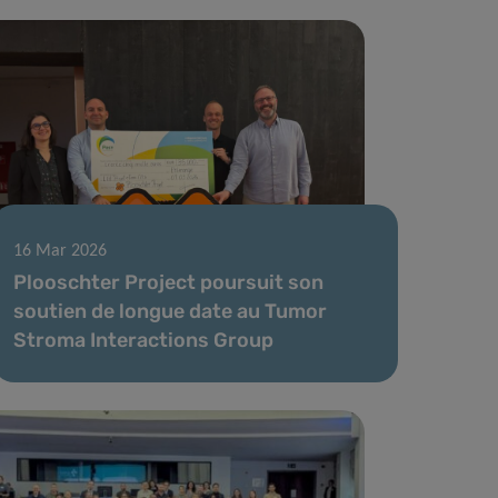
16 Mar 2026
Plooschter Project poursuit son
soutien de longue date au Tumor
Stroma Interactions Group