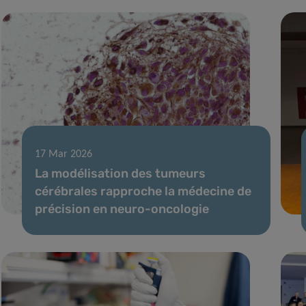
17 Mar 2026
La modélisation des tumeurs
cérébrales rapproche la médecine de
précision en neuro-oncologie