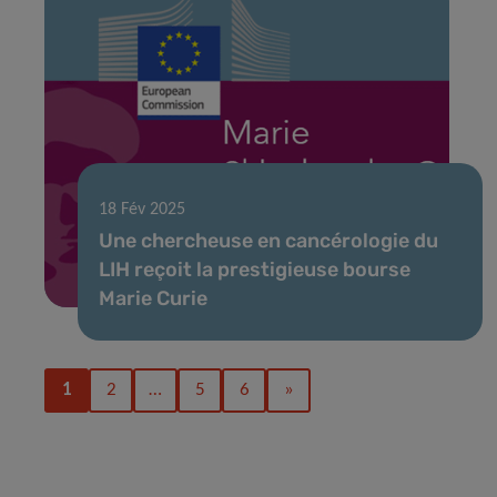
18 Fév 2025
Une chercheuse en cancérologie du
LIH reçoit la prestigieuse bourse
Marie Curie
1
2
…
5
6
»