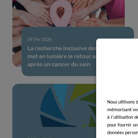
09 Fév 2026
La recherche inclusive des patients
met en lumière le retour au travail
après un cancer du sein
Nous utilisons 
mémorisant vos 
à l'utilisation
pour fournir un
données personn