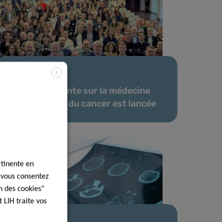
X
27 Jan 2026
L’action conjointe sur la médecine
personnalisée du cancer est lancée
rtinente en
, vous consentez
n des cookies"
 LIH traite vos