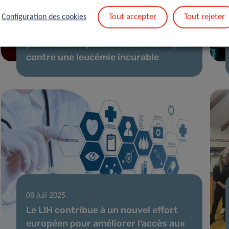
10 Sep 2025
Tout accepter
Tout rejeter
Configuration des cookies
Identification d’une cible
prometteuse pour l’immunothérapie
contre une leucémie incurable
08 Juil 2025
Le LIH contribue à un nouvel effort
européen pour améliorer l’accès aux