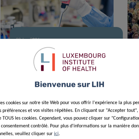
30 Jan 2026
Le TSI Group publie un mécanisme clé
de résistance thérapeutique dans la
leucémie myéloïde aiguë
Bienvenue sur LIH
des cookies sur notre site Web pour vous offrir l'expérience la plus pe
préférences et vos visites répétées. En cliquant sur "Accepter tout"
 de TOUS les cookies. Cependant, vous pouvez cliquer sur "Configuratio
 consentement contrôlé. Pour plus d'informations sur la manière dont
elles, veuillez cliquer sur
ici
.