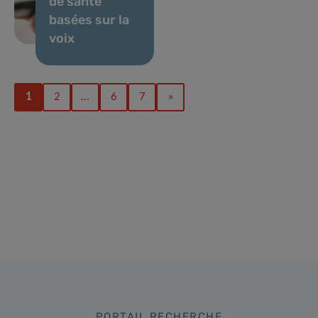
de santé
basées sur la
voix
1
2
…
6
7
»
PORTAIL RECHERCHE