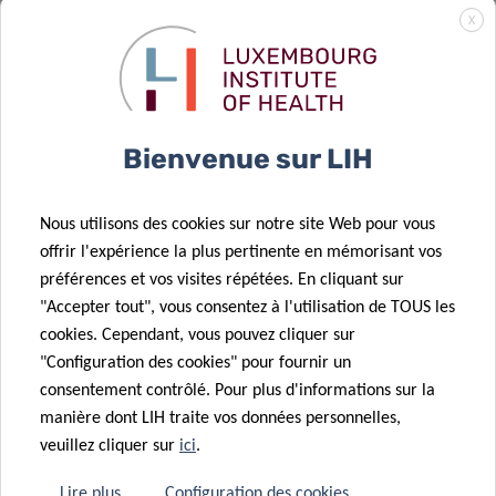
Birmingham
progresser la
11 Déc 2025
X
lancent la
compréhension
OBEClust: une
première
mondiale des
union d’efforts
étude à
soins contre
pour la
grande échelle
28 Nov 2025
les cancers
prévention de
sur le soutien
Une étude du
Bienvenue sur LIH
féminins
l’obésité.
précoce au
LIH révèle
développement
certains
Nous utilisons des cookies sur notre site Web pour vous
à domicile
mélanges
offrir l'expérience la plus pertinente en mémorisant vos
pour les
chimiques
préférences et vos visites répétées. En cliquant sur
enfants
associés à un
"Accepter tout", vous consentez à l'utilisation de TOUS les
autistes,
risque accru
cookies. Cependant, vous pouvez cliquer sur
dirigé par le
de troubles
"Configuration des cookies" pour fournir un
26 Sep 2025
robot QTrobot
métaboliques
consentement contrôlé. Pour plus d'informations sur la
Publication du
manière dont LIH traite vos données personnelles,
rapport
21 Nov 2025
veuillez cliquer sur
ici
.
Faire avancer
triennal «
la recherche
Surveillance
Lire plus
Configuration des cookies