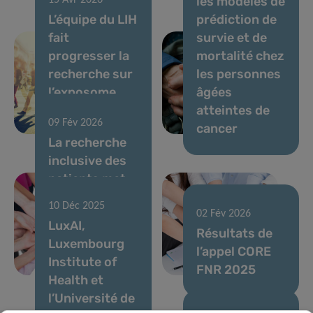
les modèles de
15 Avr 2026
L’équipe du LIH
prédiction de
fait
survie et de
progresser la
mortalité chez
recherche sur
les personnes
l’exposome
âgées
chimique
atteintes de
09 Fév 2026
humain
cancer
La recherche
inclusive des
patients met
en lumière le
10 Déc 2025
retour au
02 Fév 2026
LuxAI,
travail après
Résultats de
Luxembourg
un cancer du
l’appel CORE
Institute of
17 Déc 2025
sein
FNR 2025
Health et
VENUSCANCER
l’Université de
: faire