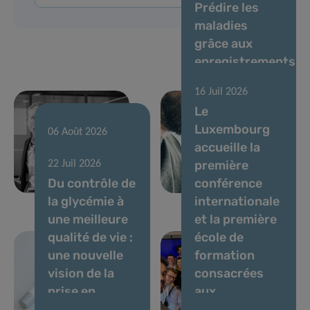
Prédire les
maladies
grâce aux
enregistrements
de voix et à l’IA
16 Juil 2026
: des experts
Le
établissent
Luxembourg
des normes
06 Août 2026
accueille la
In Memoriam
pour les
première
22 Juil 2026
— Dominic
biomarqueurs
Du contrôle de
conférence
Allen
vocaux
la glycémie à
internationale
une meilleure
et la première
qualité de vie :
école de
une nouvelle
formation
vision de la
consacrées
prise en
aux
charge du
biomarqueurs