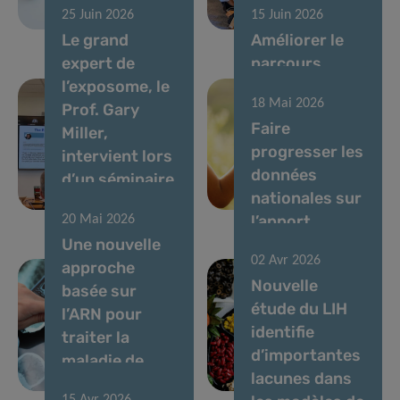
25 Juin 2026
15 Juin 2026
diabète
vocaux
Le grand
Améliorer le
expert de
parcours
l’exposome, le
diagnostique
18 Mai 2026
Prof. Gary
des enfants
Faire
Miller,
atteints de
progresser les
intervient lors
maladies rares
données
d’un séminaire
au
nationales sur
du LIH
Luxembourg
l’apport
20 Mai 2026
Une nouvelle
alimentaire et
02 Avr 2026
approche
l’évaluation
Nouvelle
basée sur
des risques
étude du LIH
l’ARN pour
chimiques et
identifie
traiter la
nutritionnels
d’importantes
maladie de
au
lacunes dans
Parkinson
Luxembourg