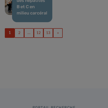
des hépatites
B et C en
milieu carcéral
1
2
…
12
13
»
PORTAIL RECHERCHE