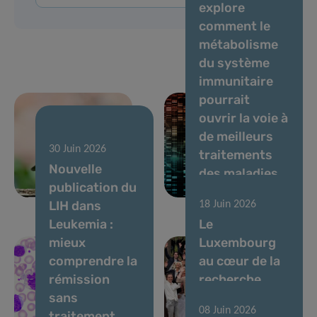
explore
comment le
métabolisme
du système
immunitaire
pourrait
ouvrir la voie à
de meilleurs
05 Août 2026
30 Juin 2026
Circulation du
traitements
Nouvelle
virus Usutu,
des maladies
publication du
juillet 2026
auto-immunes
LIH dans
18 Juin 2026
Leukemia :
Le
mieux
Luxembourg
comprendre la
au cœur de la
rémission
recherche
sans
internationale
08 Juin 2026
traitement
en