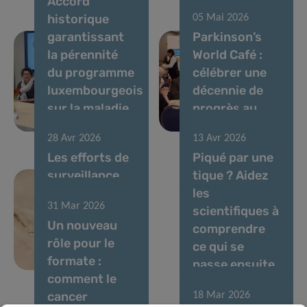
Accord
historique
05 Mai 2026
garantissant
Parkinson’s
la pérennité
World Café :
du programme
célébrer une
luxembourgeois
décennie de
sur la maladie
progrès au
de Parkinson
Luxembourg
28 Avr 2026
13 Avr 2026
Les efforts de
Piqué par une
surveillance
tique ? Aidez
du virus du Nil
les
31 Mar 2026
occidental
scientifiques à
Un nouveau
encore
comprendre
rôle pour le
renforcés en
ce qui se
formate :
2025
passe ensuite
comment le
cancer
18 Mar 2026