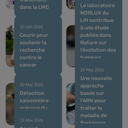
Le laboratoire
dans la LMC
immunométabolis
NORLUX du
LIH contribue
à une étude
10 Juin 2026
Courir pour
publiée dans
soutenir la
Nature sur
recherche
l’évolution des
contre le
tumeurs
cancer
cérébrales
20 Mai 2026
Une nouvelle
approche
20 Mai 2026
Détection
basée sur
saisonnière
l’ARN pour
précoce du
traiter la
virus Usutu en
maladie de
13 Mai 2026
avril 2026
Parkinson