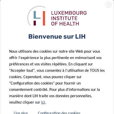
reprogramme
Translater les
X
les cellules
solutions
pulmonaires
basées sur le
pour favoriser
microbiome
17 Mar 2026
les
pour la santé
La
16 Mar 2026
Bienvenue sur LIH
métastases
intestinale
modélisation
Plooschter
des tumeurs
Project
Nous utilisons des cookies sur notre site Web pour vous
cérébrales
poursuit son
offrir l'expérience la plus pertinente en mémorisant vos
rapproche la
soutien de
préférences et vos visites répétées. En cliquant sur
médecine de
longue date au
"Accepter tout", vous consentez à l'utilisation de TOUS les
précision en
Tumor Stroma
cookies. Cependant, vous pouvez cliquer sur
neuro-
Interactions
"Configuration des cookies" pour fournir un
12 Mar 2026
oncologie
Group
consentement contrôlé. Pour plus d'informations sur la
Conférence
manière dont LIH traite vos données personnelles,
Espoir en tête
13 Mar 2026
veuillez cliquer sur
ici
.
Think Pink Lux
: l’importance
renouvelle son
de la
Lire plus
Configuration des cookies