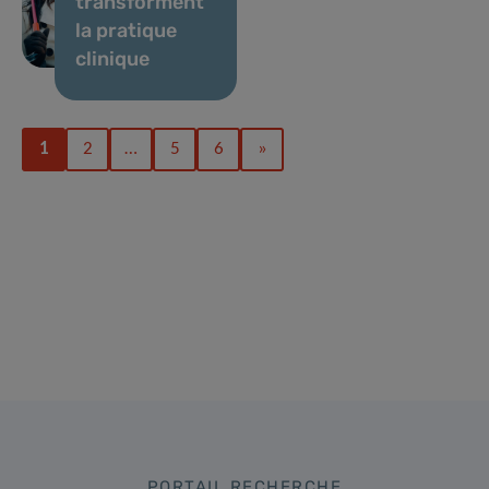
transforment
la pratique
clinique
1
2
…
5
6
»
PORTAIL RECHERCHE