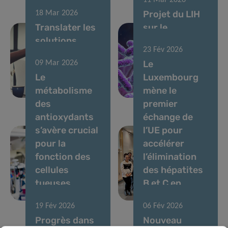
11 Mar 2026
Projet du LIH
18 Mar 2026
Translater les
sur le
solutions
microbiome
23 Fév 2026
basées sur le
soutenu par
Le
09 Mar 2026
microbiome
une bourse
Le
Luxembourg
pour la santé
postdoctorale
métabolisme
mène le
intestinale
MSCA
des
premier
antioxydants
échange de
s’avère crucial
l’UE pour
pour la
accélérer
fonction des
l’élimination
cellules
des hépatites
tueuses
B et C en
naturelles
milieu carcéral
19 Fév 2026
06 Fév 2026
Progrès dans
Nouveau