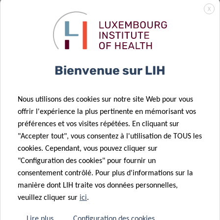
le diagnostic
rapport sur la
X
de précision
surveillance
des allergies
des zoonoses
aux animaux –
d’origine
point de vue
aviaire au
Bienvenue sur LIH
d’expert
Luxembourg
29 Jan 2026
Nous utilisons des cookies sur notre site Web pour vous
Surveillance
offrir l'expérience la plus pertinente en mémorisant vos
des épidémies
préférences et vos visites répétées. En cliquant sur
de grippe au
02 Fév 2026
"Accepter tout", vous consentez à l'utilisation de TOUS les
Résultats de
Luxembourg à
cookies. Cependant, vous pouvez cliquer sur
l’appel CORE
l’aide des eaux
"Configuration des cookies" pour fournir un
14 Jan 2026
FNR 2025
usées
consentement contrôlé. Pour plus d'informations sur la
Une nouvelle
manière dont LIH traite vos données personnelles,
revue du DII
veuillez cliquer sur
ici
.
met en lumière
la séquence
08 Jan 2026
Lire plus
Configuration des cookies