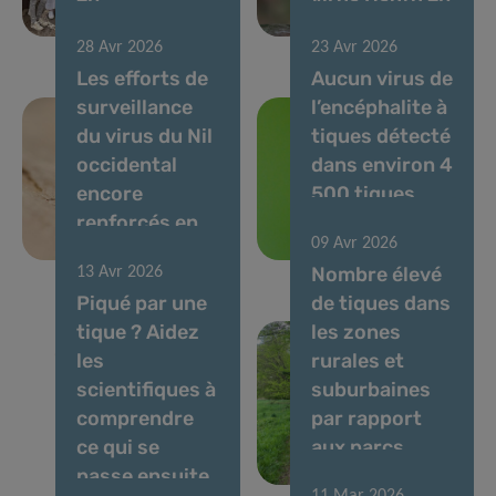
immunométabolisme
avril 2026
28 Avr 2026
23 Avr 2026
Les efforts de
Aucun virus de
surveillance
l’encéphalite à
du virus du Nil
tiques détecté
occidental
dans environ 4
encore
500 tiques
renforcés en
collectés au
09 Avr 2026
2025
Luxembourg
Nombre élevé
13 Avr 2026
Piqué par une
de tiques dans
tique ? Aidez
les zones
les
rurales et
scientifiques à
suburbaines
comprendre
par rapport
ce qui se
aux parcs
passe ensuite
urbains