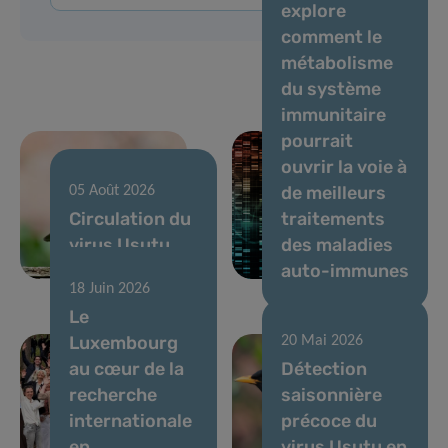
explore
comment le
métabolisme
du système
immunitaire
pourrait
ouvrir la voie à
de meilleurs
05 Août 2026
Circulation du
traitements
virus Usutu,
des maladies
juillet 2026
auto-immunes
18 Juin 2026
Le
Luxembourg
20 Mai 2026
au cœur de la
Détection
recherche
saisonnière
internationale
précoce du
en
virus Usutu en